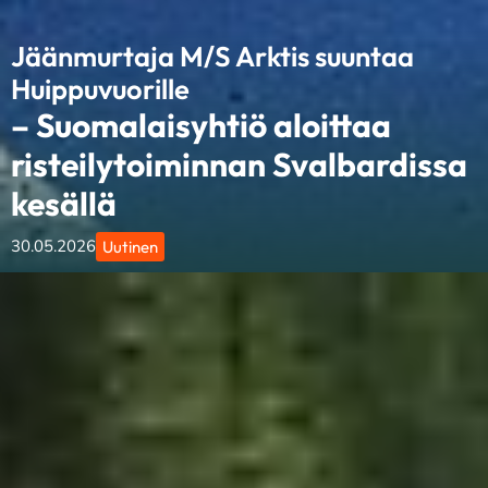
Jäänmurtaja M/S Arktis suuntaa
Huippuvuorille
– Suomalaisyhtiö aloittaa
risteilytoiminnan Svalbardissa
kesällä
30.05.2026
Uutinen